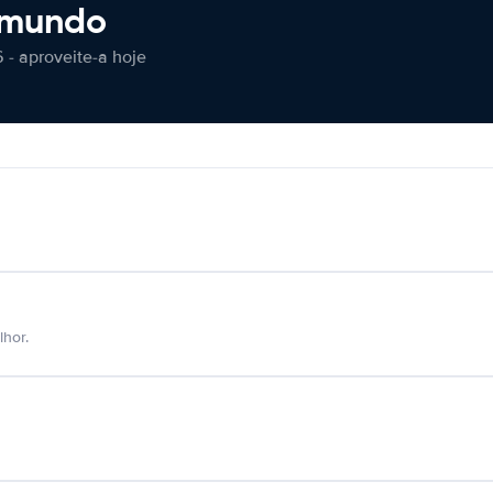
 mundo
 - aproveite-a hoje
hor.