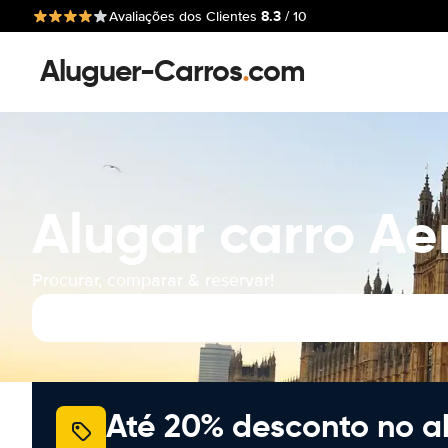
8.3
Avaliações dos Clientes
/ 10
Aluguer-Carros
.
com
Alugar carro Ae
Procurar, comparar & reservar!
Até 20% desconto no a