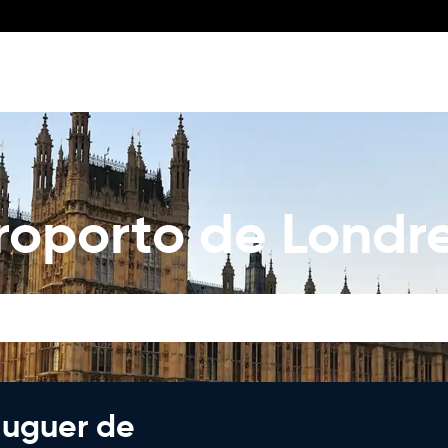
roporto de Londr
luguer de