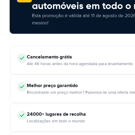
automóveis em todo o
Esta promoção é válida até 11 de agosto de 2026
mesmo!
Cancelamento
grátis
Até 48 horas antes da hora agendada para levantamento
Melhor preço garantido
Encontraste um preço melhor? Fazemos-te uma oferta mel
24000+
lugares de recolha
Localizações em todo o mundo