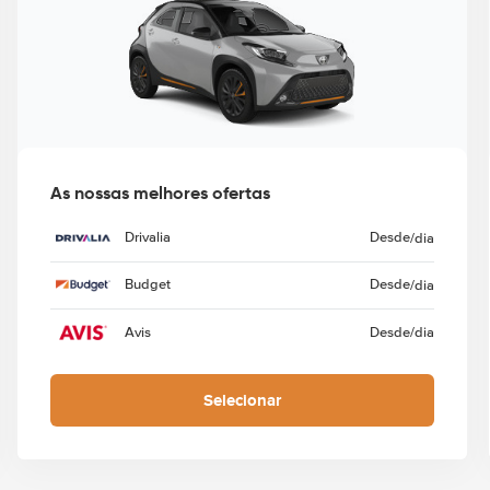
As nossas melhores ofertas
Drivalia
Desde
/dia
Budget
Desde
/dia
Avis
Desde
/dia
Selecionar