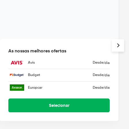
As nossas melhores ofertas
Avis
Desde
/dia
Budget
Desde
/dia
Europcar
Desde
/dia
Selecionar