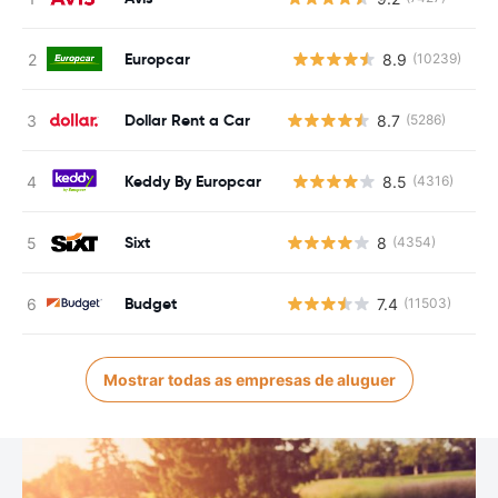
Europcar
8.9
(10239)
N
Dollar Rent a Car
8.7
(5286)
Keddy By Europcar
8.5
(4316)
N
Sixt
8
(4354)
Budget
7.4
(11503)
Mostrar todas as empresas de aluguer