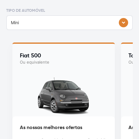
TIPO DE AUTOMÓVEL
Mini
Fiat 500
Toy
Ou equivalente
Ou eq
As nossas melhores ofertas
As n