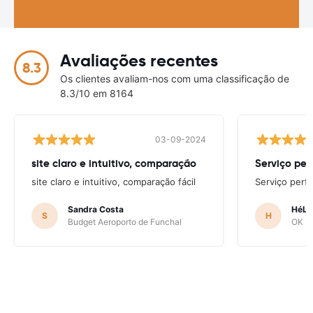
Avaliações recentes
8.3
Os clientes avaliam-nos com uma classificação de
8.3/10 em 8164
03-09-2024
site claro e intuitivo, comparação
Serviço per
site claro e intuitivo, comparação fácil
Serviço perfe
Sandra Costa
HéLD
S
H
Budget Aeroporto de Funchal
OK Mo