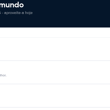
 mundo
 - aproveite-a hoje
hor.