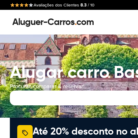
8.3
Avaliações dos Clientes
/ 10
Aluguer-Carros
.
com
Alugar carro Bas
Procurar, comparar & reservar!
Até 20% desconto no a