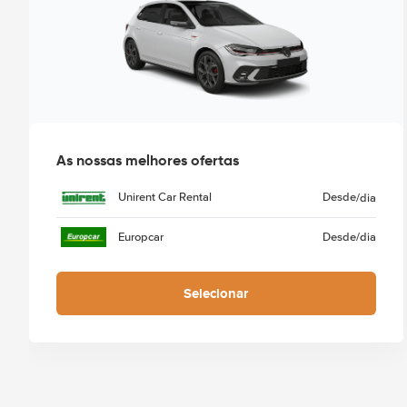
As nossas melhores ofertas
Unirent Car Rental
Desde
/dia
Europcar
Desde
/dia
Selecionar