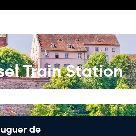
el Train Station
luguer de