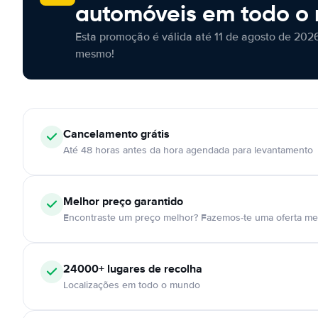
automóveis em todo o
Esta promoção é válida até 11 de agosto de 2026
mesmo!
Cancelamento
grátis
Até 48 horas antes da hora agendada para levantamento
Melhor preço garantido
Encontraste um preço melhor? Fazemos-te uma oferta mel
24000+
lugares de recolha
Localizações em todo o mundo