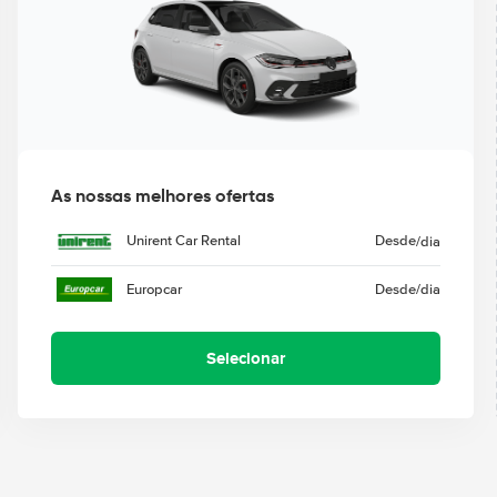
As nossas melhores ofertas
Unirent Car Rental
Desde
/dia
Europcar
Desde
/dia
Selecionar