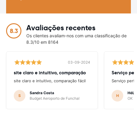
Avaliações recentes
8.3
Os clientes avaliam-nos com uma classificação de
8.3/10 em 8164
03-09-2024
site claro e intuitivo, comparação
Serviço per
site claro e intuitivo, comparação fácil
Serviço perfe
Sandra Costa
HéLD
S
H
Budget Aeroporto de Funchal
OK Mo