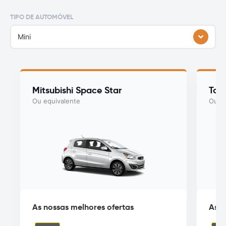
TIPO DE AUTOMÓVEL
Mini
Mitsubishi Space Star
Toy
Ou equivalente
Ou eq
As nossas melhores ofertas
As n