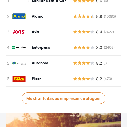
Schiller Rent a Car
9.6
(6)
Alamo
8.9
(10695)
Avis
8.4
(7427)
Enterprise
8.3
(2406)
Autonom
8.2
(6)
Flizzr
8.2
(479)
Mostrar todas as empresas de aluguer