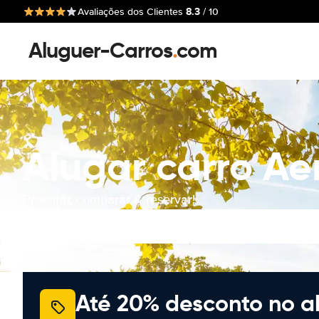
8.3
Avaliações dos Clientes
/ 10
Aluguer-Carros
.
com
Alugar carro Ae
Procurar, comparar & reservar!
Até 20% desconto no a