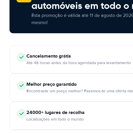
automóveis em todo o
Esta promoção é válida até 11 de agosto de 2026
mesmo!
Cancelamento
grátis
Até 48 horas antes da hora agendada para levantamento
Melhor preço garantido
Encontraste um preço melhor? Fazemos-te uma oferta mel
24000+
lugares de recolha
Localizações em todo o mundo