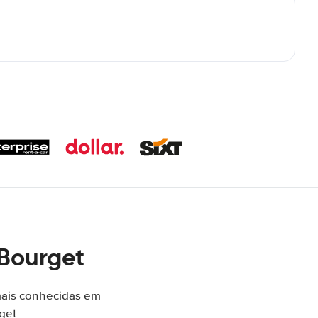
 Bourget
mais conhecidas em
get