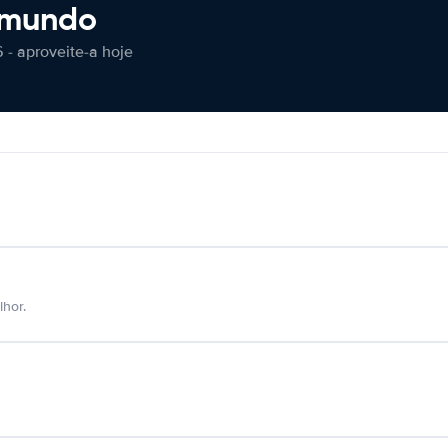
 mundo
 - aproveite-a hoje
hor.