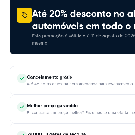
Até 20% desconto no a
automóveis em todo o
Esta promoção é válida até 11 de agosto de 2026
mesmo!
Cancelamento
grátis
Até 48 horas antes da hora agendada para levantamento
Melhor preço garantido
Encontraste um preço melhor? Fazemos-te uma oferta mel
24000+
lugares de recolha