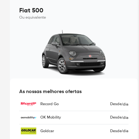
Fiat 500
Ou equivalente
As nossas melhores ofertas
Record Go
Desde
/dia
OK Mobility
Desde
/dia
Goldcar
Desde
/dia