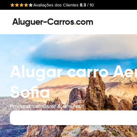
8.3
Avaliações dos Clientes
/ 10
Aluguer-Carros
.
com
Alugar carro Ae
Sofia
Procurar, comparar & reservar!