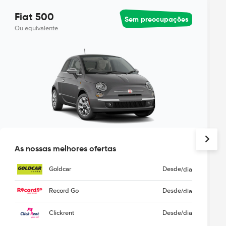
Fiat 500
Sem preocupações
Ou equivalente
As nossas melhores ofertas
Goldcar
Desde
/dia
Record Go
Desde
/dia
Clickrent
Desde
/dia