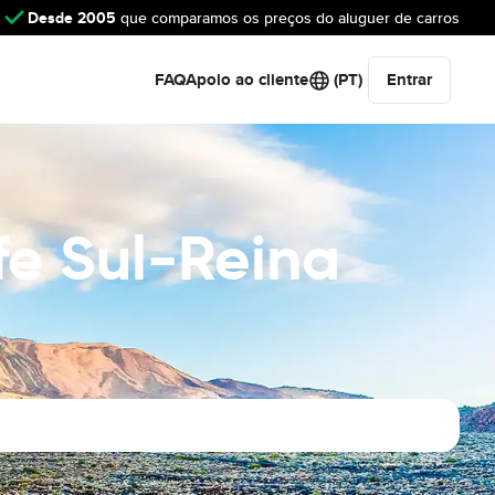
Desde 2005
que comparamos os preços do aluguer de carros
FAQ
Apoio ao cliente
(PT)
Entrar
fe Sul-Reina