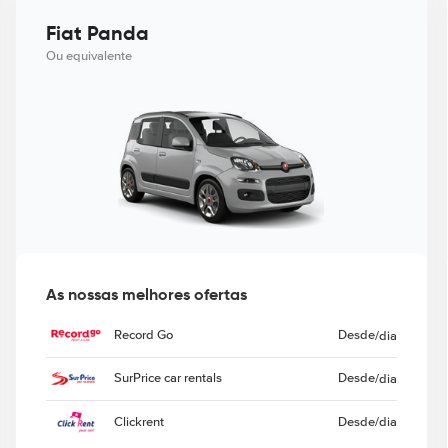
Fiat Panda
Ou equivalente
As nossas melhores ofertas
Record Go
Desde
/dia
SurPrice car rentals
Desde
/dia
Clickrent
Desde
/dia