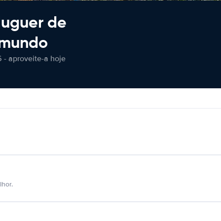
luguer de
 mundo
 - aproveite-a hoje
hor.