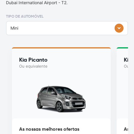
Dubai International Airport - T2.
TIPO DE AUTOMÓVEL
Mini
Kia Picanto
Kia
Ou equivalente
Ou eq
As nossas melhores ofertas
As n