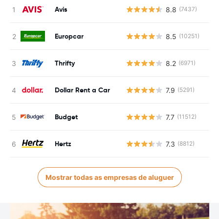
Avis
8.8
(7437)
Europcar
8.5
(10251)
Thrifty
8.2
(6971)
Dollar Rent a Car
7.9
(5291)
Budget
7.7
(11512)
Hertz
7.3
(8812)
Mostrar todas as empresas de aluguer