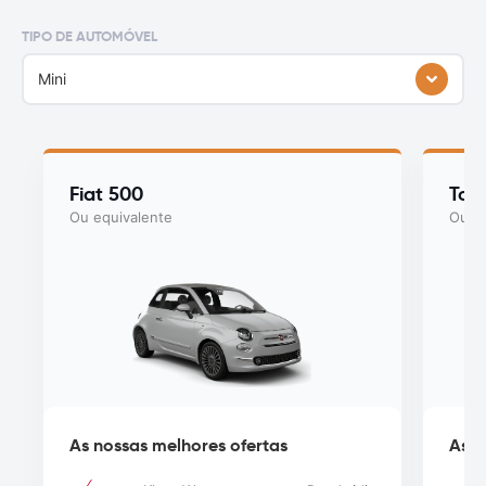
TIPO DE AUTOMÓVEL
Mini
Fiat 500
Toy
Ou equivalente
Ou eq
As nossas melhores ofertas
As n