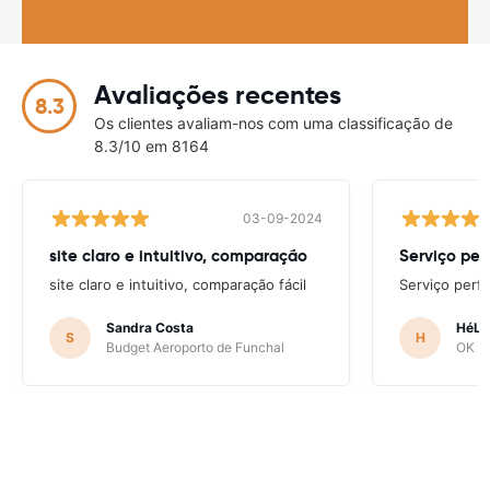
Avaliações recentes
8.3
Os clientes avaliam-nos com uma classificação de
8.3/10 em 8164
03-09-2024
site claro e intuitivo, comparação
Serviço per
site claro e intuitivo, comparação fácil
Serviço perfe
Sandra Costa
HéLD
S
H
Budget Aeroporto de Funchal
OK Mo