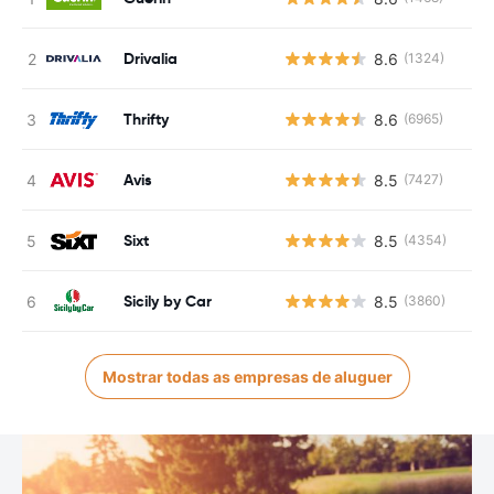
Drivalia
8.6
(1324)
Thrifty
8.6
(6965)
Avis
8.5
(7427)
Sixt
8.5
(4354)
Sicily by Car
8.5
(3860)
Mostrar todas as empresas de aluguer