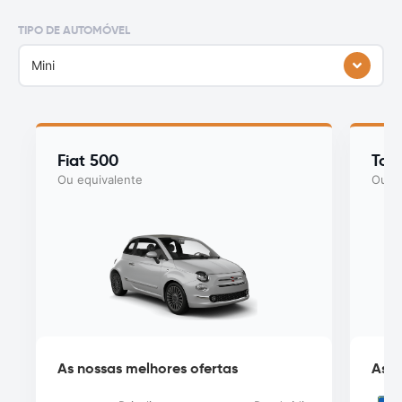
TIPO DE AUTOMÓVEL
Mini
Fiat 500
Toy
Ou equivalente
Ou eq
As nossas melhores ofertas
As n