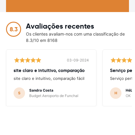
Avaliações recentes
8.3
Os clientes avaliam-nos com uma classificação de
8.3/10 em 8168
03-09-2024
site claro e intuitivo, comparação
Serviço per
site claro e intuitivo, comparação fácil
Serviço perfe
Sandra Costa
HéLD
S
H
Budget Aeroporto de Funchal
OK Mo