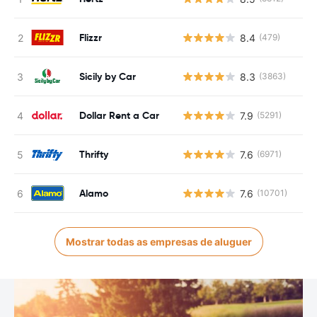
Flizzr
8.4
(479)
Sicily by Car
8.3
(3863)
Dollar Rent a Car
7.9
(5291)
Thrifty
7.6
(6971)
Alamo
7.6
(10701)
Mostrar todas as empresas de aluguer