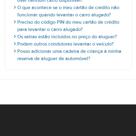
tiver nenhum carro disponível?
O que acontece se o meu cartão de crédito não
funcionar quando levantar o carro alugado?
Preciso do código PIN do meu cartão de crédito
para levantar o carro alugado?
Os extras estão incluídos no preço do aluguer?
Podem outros condutores levantar o veículo?
Posso adicionar uma cadeira de criança à minha
reserva de aluguer de automóvel?