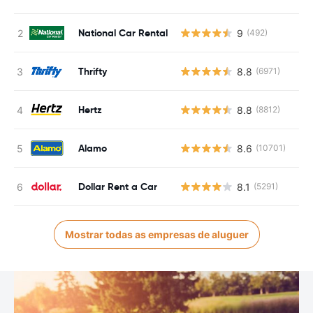
National Car Rental
9
(492)
Thrifty
8.8
(6971)
Hertz
8.8
(8812)
Alamo
8.6
(10701)
Dollar Rent a Car
8.1
(5291)
Mostrar todas as empresas de aluguer