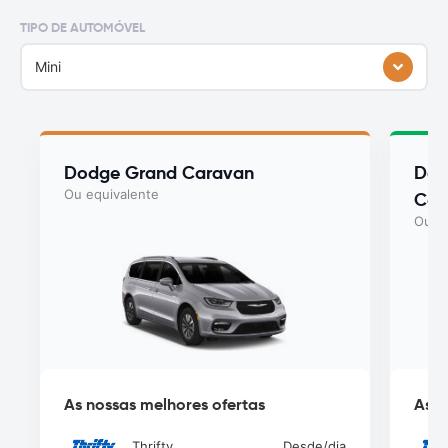
TIPO DE AUTOMÓVEL
Mini
Dodge Grand Caravan
Dod
Ou equivalente
Car
Ou eq
As nossas melhores ofertas
As n
Thrifty
Desde
/dia