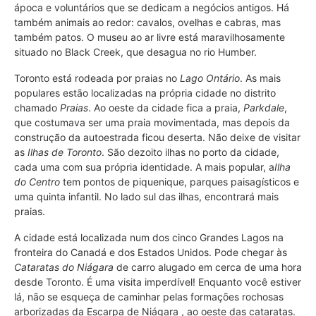
ápoca e voluntários que se dedicam a negócios antigos. Há
também animais ao redor: cavalos, ovelhas e cabras, mas
também patos. O museu ao ar livre está maravilhosamente
situado no Black Creek, que desagua no rio Humber.
Toronto está rodeada por praias no
Lago Ontário
. As mais
populares estão localizadas na própria cidade no distrito
chamado
Praias
. Ao oeste da cidade fica a praia,
Parkdale
,
que costumava ser uma praia movimentada, mas depois da
construção da autoestrada ficou deserta. Não deixe de visitar
as
Ilhas de Toronto
. São dezoito ilhas no porto da cidade,
cada uma com sua própria identidade. A mais popular, a
Ilha
do Centro
tem pontos de piquenique, parques paisagísticos e
uma quinta infantil. No lado sul das ilhas, encontrará mais
praias.
A cidade está localizada num dos cinco Grandes Lagos na
fronteira do Canadá e dos Estados Unidos. Pode chegar às
Cataratas do Niágara
de carro alugado em cerca de uma hora
desde Toronto. É uma visita imperdível! Enquanto você estiver
lá, não se esqueça de caminhar pelas formações rochosas
arborizadas da
Escarpa de Niágara , ao oeste das cataratas.