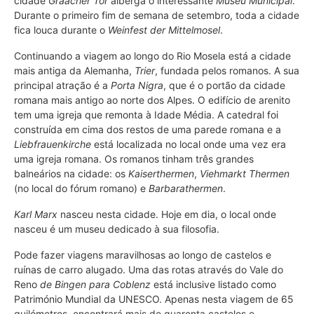
cidade
Graacher Tor
alberga o interessante
Museu Municipal
.
Durante o primeiro fim de semana de setembro, toda a cidade
fica louca durante o
Weinfest der Mittelmosel
.
Continuando a viagem ao longo do Rio Mosela está a cidade
mais antiga da Alemanha,
Trier
, fundada pelos romanos. A sua
principal atração é a
Porta Nigra
, que é o portão da cidade
romana mais antigo ao norte dos Alpes. O edifício de arenito
tem uma igreja que remonta à Idade Média. A catedral foi
construída em cima dos restos de uma parede romana e a
Liebfrauenkirche
está localizada no local onde uma vez era
uma igreja romana. Os romanos tinham três grandes
balneários na cidade: os
Kaiserthermen
,
Viehmarkt Thermen
(no local do fórum romano) e
Barbarathermen
.
Karl Marx
nasceu nesta cidade. Hoje em dia, o local onde
nasceu é um museu dedicado à sua filosofia.
Pode fazer viagens maravilhosas ao longo de castelos e
ruínas de carro alugado. Uma das rotas através do Vale do
Reno
de Bingen para Coblenz
está inclusive listado como
Património Mundial da UNESCO. Apenas nesta viagem de 65
quilómetros, encontrará mais de quarenta castelos e