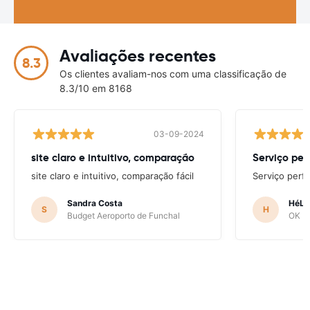
Avaliações recentes
8.3
Os clientes avaliam-nos com uma classificação de
8.3/10 em 8168
03-09-2024
site claro e intuitivo, comparação
Serviço per
site claro e intuitivo, comparação fácil
Serviço perfe
Sandra Costa
HéLD
S
H
Budget Aeroporto de Funchal
OK Mo