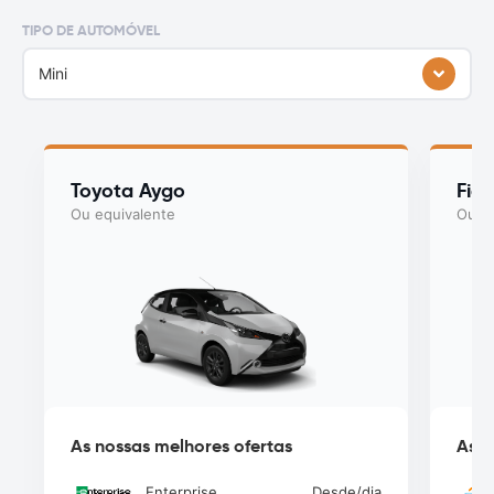
TIPO DE AUTOMÓVEL
Mini
Toyota Aygo
Fiat
Ou equivalente
Ou eq
As nossas melhores ofertas
As n
Enterprise
Desde
/dia