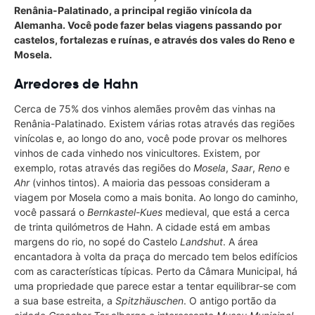
Renânia-Palatinado, a principal região vinícola da
Alemanha. Você pode fazer belas viagens passando por
castelos, fortalezas e ruínas, e através dos vales do Reno e
Mosela.
Arredores de Hahn
Cerca de 75% dos vinhos alemães provêm das vinhas na
Renânia-Palatinado. Existem várias rotas através das regiões
vinícolas e, ao longo do ano, você pode provar os melhores
vinhos de cada vinhedo nos vinicultores. Existem, por
exemplo, rotas através das regiões do
Mosela
,
Saar
,
Reno
e
Ahr
(vinhos tintos). A maioria das pessoas consideram a
viagem por Mosela como a mais bonita. Ao longo do caminho,
você passará o
Bernkastel-Kues
medieval, que está a cerca
de trinta quilómetros de Hahn. A cidade está em ambas
margens do rio, no sopé do Castelo
Landshut
. A área
encantadora à volta da praça do mercado tem belos edifícios
com as características típicas. Perto da Câmara Municipal, há
uma propriedade que parece estar a tentar equilibrar-se com
a sua base estreita, a
Spitzhäuschen
. O antigo portão da