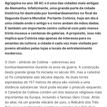
Agrippina no ano 38 AC e é uma das cidades mais antigas
da Alemanha. Infelizmente, uma grande parte da cidade
histórica foi destruída por bombardeamentos no final da
Segunda Guerra Mundial. Portanto Colónia, hoje em dia é
uma cidade onde o antigo e o novo andam de mãos dadas.
É também um importante centro cultural com pelo menos
trinta museus e centenas de galerias. A propósito, isso não
implica que Colónia seja apenas de interesse para os
amantes da cultura; a cidade é cada vez mais visitada por
jovens atraídos pelas lojas e locais de entretenimento
modernos.
O
Dom
- símbolo de Colónia - sobreviveu aos
bombardeamentos durante os anos de guerra. A construção
desta grande igreja foi iniciada no século XIII, mas a catedral
só foi completada seis séculos depois. As duas torres
espiraladas de 157 metros de altura são visíveis a uma
distância substancial. Você pode escalar o pináculo esquerdo.
A Catedral de Colónia contém um dos tesouros religiosos mais
importantes da Europa, incluindo o famoso
Gero Cross
. Atrás
do altar, há um grande relicário de ouro, o
Relicário dos Três