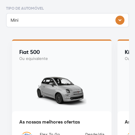
TIPO DE AUTOMÓVEL
Mini
Fiat 500
Kia
Ou equivalente
Ou eq
As nossas melhores ofertas
As n
Flex To Go
Desde
/dia