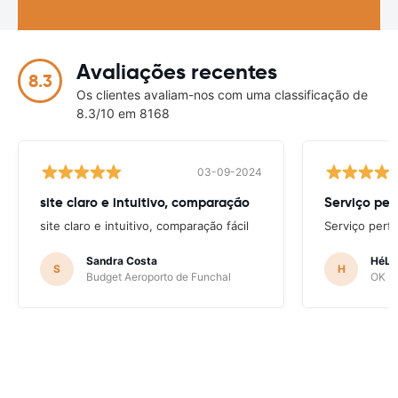
Avaliações recentes
8.3
Os clientes avaliam-nos com uma classificação de
8.3/10 em 8168
03-09-2024
site claro e intuitivo, comparação
Serviço per
site claro e intuitivo, comparação fácil
Serviço perfe
Sandra Costa
HéLD
S
H
Budget Aeroporto de Funchal
OK Mo