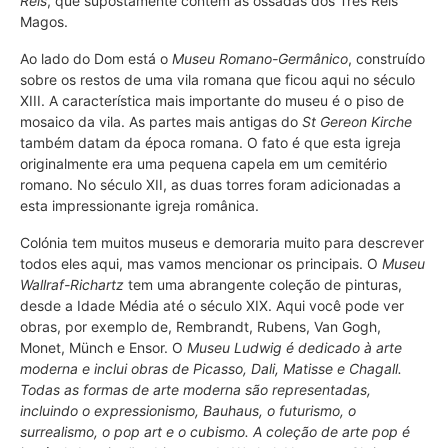
Reis
, que supostamente contém as ossadas dos Três Reis
Magos.
Ao lado do Dom está o
Museu Romano-Germânico
, construído
sobre os restos de uma vila romana que ficou aqui no século
XIII. A característica mais importante do museu é o piso de
mosaico da vila. As partes mais antigas do
St Gereon Kirche
também datam da época romana. O fato é que esta igreja
originalmente era uma pequena capela em um cemitério
romano. No século XII, as duas torres foram adicionadas a
esta impressionante igreja românica.
Colónia tem muitos museus e demoraria muito para descrever
todos eles aqui, mas vamos mencionar os principais. O
Museu
Wallraf-Richartz
tem uma abrangente coleção de pinturas,
desde a Idade Média até o século XIX. Aqui você pode ver
obras, por exemplo de, Rembrandt, Rubens, Van Gogh,
Monet, Münch e Ensor. O
Museu Ludwig é dedicado à arte
moderna e inclui obras de Picasso, Dali, Matisse e Chagall.
Todas as formas de arte moderna são representadas,
incluindo o expressionismo, Bauhaus, o futurismo, o
surrealismo, o pop art e o cubismo. A coleção de arte pop é