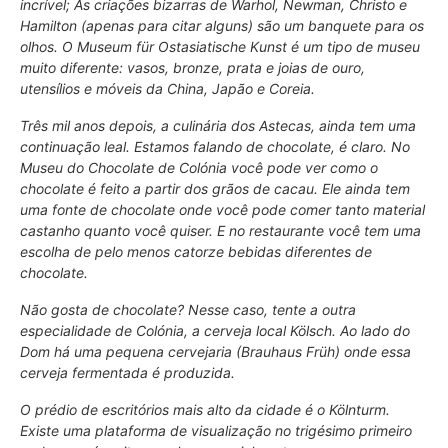
incrível; As criações bizarras de Warhol, Newman, Christo e
Hamilton (apenas para citar alguns) são um banquete para os
olhos. O
Museum für Ostasiatische Kunst
é um tipo de museu
muito diferente: vasos, bronze, prata e joias de ouro,
utensílios e móveis da China, Japão e Coreia.
Três mil anos depois, a culinária dos Astecas, ainda tem uma
continuação leal. Estamos falando de chocolate, é claro. No
Museu do Chocolate
de Colónia você pode ver como o
chocolate é feito a partir dos grãos de cacau. Ele ainda tem
uma fonte de chocolate onde você pode comer tanto material
castanho quanto você quiser. E no restaurante você tem uma
escolha de pelo menos catorze bebidas diferentes de
chocolate.
Não gosta de chocolate? Nesse caso, tente a outra
especialidade de Colónia, a cerveja local
Kölsch
. Ao lado do
Dom há uma pequena cervejaria (
Brauhaus Früh
) onde essa
cerveja fermentada é produzida.
O prédio de escritórios mais alto da cidade é o
Kölnturm
.
Existe uma plataforma de visualização no trigésimo primeiro